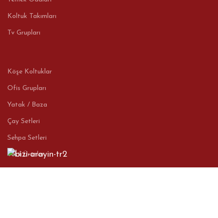
Koltuk Takımları
Tv Grupları
Köşe Koltuklar
Ofis Grupları
Yatak / Baza
Çay Setleri
Sehpa Setleri
Tekil Ürünler
İletişim
Kocadağlar Mobilya San. Ve Tic. LTD.ŞTİ.